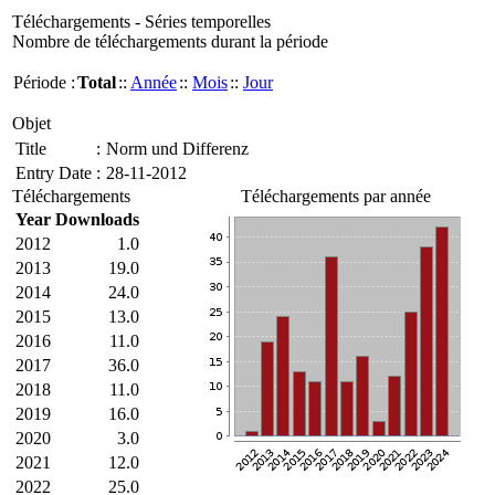
Téléchargements - Séries temporelles
Nombre de téléchargements durant la période
Période :
Total
::
Année
::
Mois
::
Jour
Objet
Title
:
Norm und Differenz
Entry Date
:
28-11-2012
Téléchargements
Téléchargements par année
Year
Downloads
2012
1.0
2013
19.0
2014
24.0
2015
13.0
2016
11.0
2017
36.0
2018
11.0
2019
16.0
2020
3.0
2021
12.0
2022
25.0