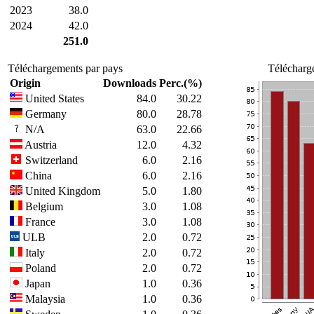
2023
38.0
2024
42.0
251.0
Téléchargements par pays
Télécharg
Origin
Downloads
Perc.(%)
United States
84.0
30.22
Germany
80.0
28.78
N/A
63.0
22.66
Austria
12.0
4.32
Switzerland
6.0
2.16
China
6.0
2.16
United Kingdom
5.0
1.80
Belgium
3.0
1.08
France
3.0
1.08
ULB
2.0
0.72
Italy
2.0
0.72
Poland
2.0
0.72
Japan
1.0
0.36
Malaysia
1.0
0.36