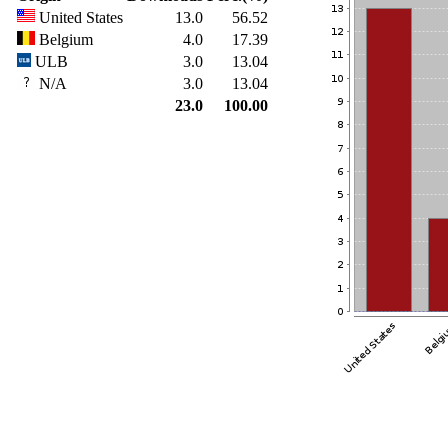
United States
13.0
56.52
Belgium
4.0
17.39
ULB
3.0
13.04
N/A
3.0
13.04
23.0
100.00