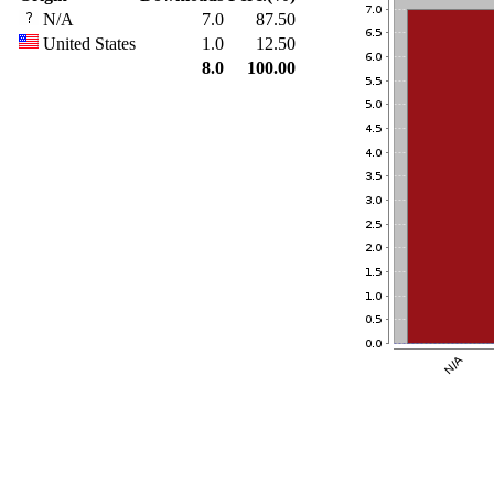
N/A
7.0
87.50
United States
1.0
12.50
8.0
100.00