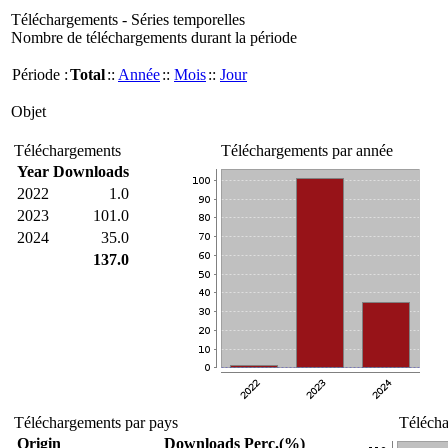
Téléchargements - Séries temporelles
Nombre de téléchargements durant la période
Période :
Total
::
Année
::
Mois
::
Jour
Objet
Téléchargements
Téléchargements par année
Year
Downloads
2022
1.0
2023
101.0
2024
35.0
137.0
Téléchargements par pays
Télécha
Origin
Downloads
Perc.(%)