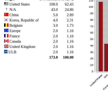
United States
108.0
62.43
N/A
43.0
24.86
China
5.0
2.89
Korea, Republic of
4.0
2.31
Belgium
3.0
1.73
Europe
2.0
1.16
France
2.0
1.16
Canada
2.0
1.16
United Kingdom
2.0
1.16
ULB
2.0
1.16
173.0
100.00