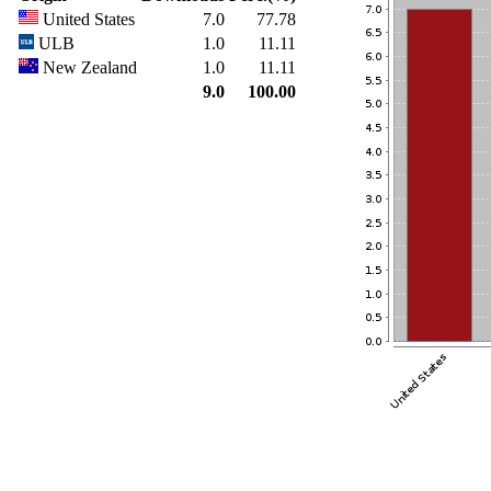
United States
7.0
77.78
ULB
1.0
11.11
New Zealand
1.0
11.11
9.0
100.00