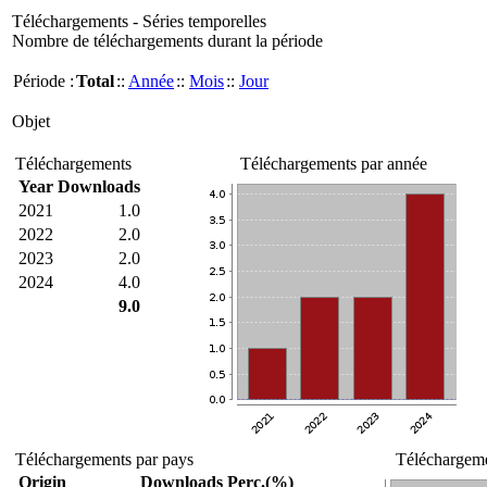
Téléchargements - Séries temporelles
Nombre de téléchargements durant la période
Période :
Total
::
Année
::
Mois
::
Jour
Objet
Téléchargements
Téléchargements par année
Year
Downloads
2021
1.0
2022
2.0
2023
2.0
2024
4.0
9.0
Téléchargements par pays
Téléchargeme
Origin
Downloads
Perc.(%)