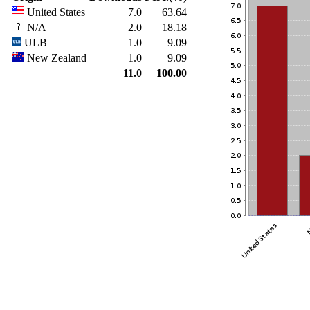
United States
7.0
63.64
N/A
2.0
18.18
ULB
1.0
9.09
New Zealand
1.0
9.09
11.0
100.00