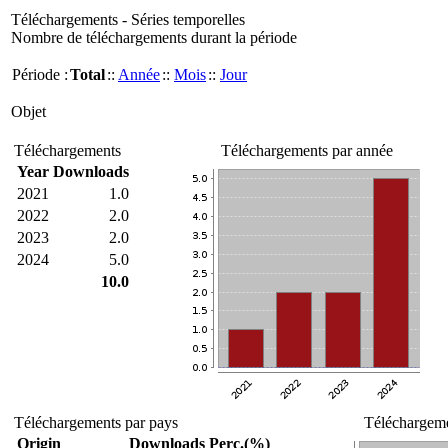
Téléchargements - Séries temporelles
Nombre de téléchargements durant la période
Période :
Total
::
Année
::
Mois
::
Jour
Objet
Téléchargements
Téléchargements par année
Year
Downloads
2021
1.0
2022
2.0
2023
2.0
2024
5.0
10.0
Téléchargements par pays
Téléchargeme
Origin
Downloads
Perc.(%)