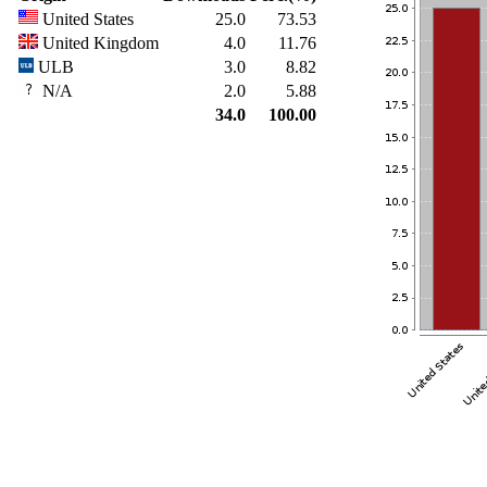
United States
25.0
73.53
United Kingdom
4.0
11.76
ULB
3.0
8.82
N/A
2.0
5.88
34.0
100.00