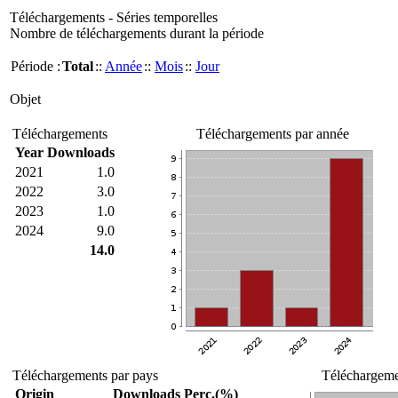
Téléchargements - Séries temporelles
Nombre de téléchargements durant la période
Période :
Total
::
Année
::
Mois
::
Jour
Objet
Téléchargements
Téléchargements par année
Year
Downloads
2021
1.0
2022
3.0
2023
1.0
2024
9.0
14.0
Téléchargements par pays
Téléchargemen
Origin
Downloads
Perc.(%)