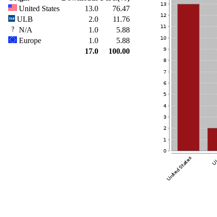
United States
13.0
76.47
ULB
2.0
11.76
N/A
1.0
5.88
Europe
1.0
5.88
17.0
100.00