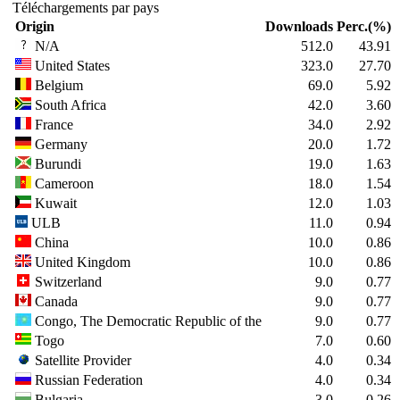
Téléchargements par pays
Origin
Downloads
Perc.(%)
N/A
512.0
43.91
United States
323.0
27.70
Belgium
69.0
5.92
South Africa
42.0
3.60
France
34.0
2.92
Germany
20.0
1.72
Burundi
19.0
1.63
Cameroon
18.0
1.54
Kuwait
12.0
1.03
ULB
11.0
0.94
China
10.0
0.86
United Kingdom
10.0
0.86
Switzerland
9.0
0.77
Canada
9.0
0.77
Congo, The Democratic Republic of the
9.0
0.77
Togo
7.0
0.60
Satellite Provider
4.0
0.34
Russian Federation
4.0
0.34
Bulgaria
3.0
0.26