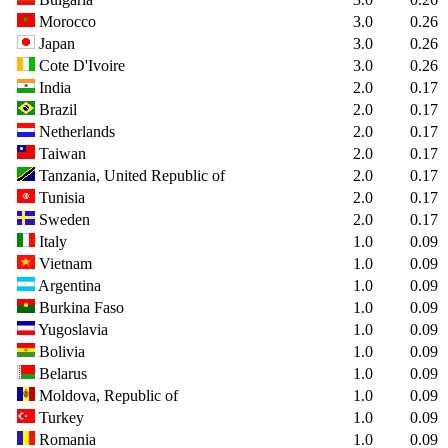
Morocco
3.0
0.26
Japan
3.0
0.26
Cote D'Ivoire
3.0
0.26
India
2.0
0.17
Brazil
2.0
0.17
Netherlands
2.0
0.17
Taiwan
2.0
0.17
Tanzania, United Republic of
2.0
0.17
Tunisia
2.0
0.17
Sweden
2.0
0.17
Italy
1.0
0.09
Vietnam
1.0
0.09
Argentina
1.0
0.09
Burkina Faso
1.0
0.09
Yugoslavia
1.0
0.09
Bolivia
1.0
0.09
Belarus
1.0
0.09
Moldova, Republic of
1.0
0.09
Turkey
1.0
0.09
Romania
1.0
0.09