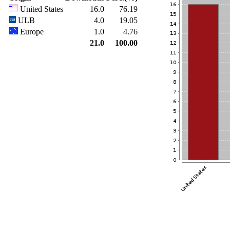
United States
16.0
76.19
ULB
4.0
19.05
Europe
1.0
4.76
21.0
100.00