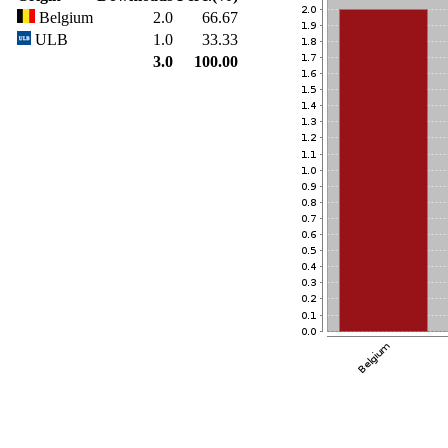
Belgium
2.0
66.67
ULB
1.0
33.33
3.0
100.00