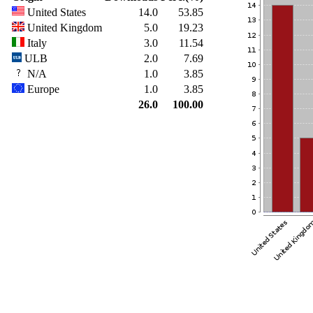
United States
14.0
53.85
United Kingdom
5.0
19.23
Italy
3.0
11.54
ULB
2.0
7.69
N/A
1.0
3.85
Europe
1.0
3.85
26.0
100.00