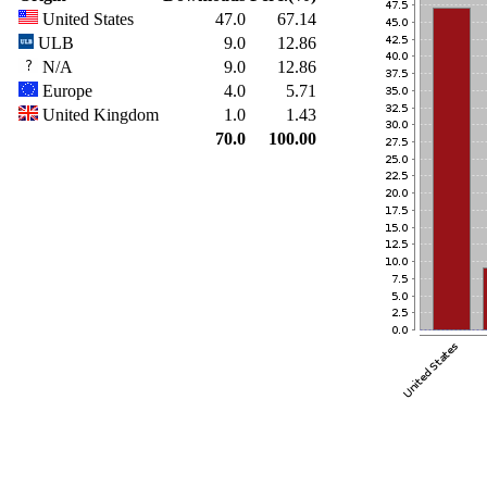
United States
47.0
67.14
ULB
9.0
12.86
N/A
9.0
12.86
Europe
4.0
5.71
United Kingdom
1.0
1.43
70.0
100.00