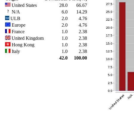
United States
28.0
66.67
N/A
6.0
14.29
ULB
2.0
4.76
Europe
2.0
4.76
France
1.0
2.38
United Kingdom
1.0
2.38
Hong Kong
1.0
2.38
Italy
1.0
2.38
42.0
100.00