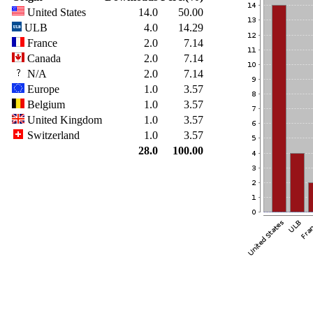
United States
14.0
50.00
ULB
4.0
14.29
France
2.0
7.14
Canada
2.0
7.14
N/A
2.0
7.14
Europe
1.0
3.57
Belgium
1.0
3.57
United Kingdom
1.0
3.57
Switzerland
1.0
3.57
28.0
100.00