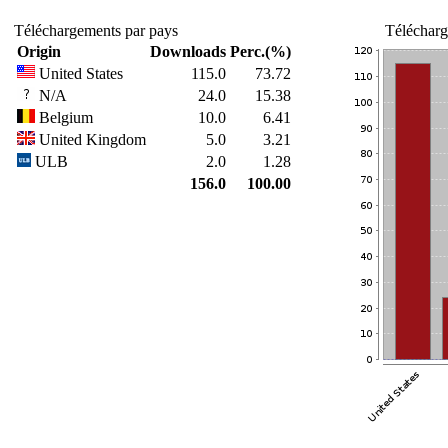
Téléchargements par pays
Télécharg
Origin
Downloads
Perc.(%)
United States
115.0
73.72
N/A
24.0
15.38
Belgium
10.0
6.41
United Kingdom
5.0
3.21
ULB
2.0
1.28
156.0
100.00