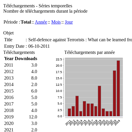
Téléchargements - Séries temporelles
Nombre de téléchargements durant la période
Période :
Total
::
Année
::
Mois
::
Jour
Objet
Title
:
Self-defence against Terrorists : What can be learned f
Entry Date
:
06-10-2011
Téléchargements
Téléchargements par année
Year
Downloads
2011
3.0
2012
4.0
2013
8.0
2014
2.0
2015
6.0
2016
5.0
2017
5.0
2018
4.0
2019
12.0
2020
3.0
2021
2.0