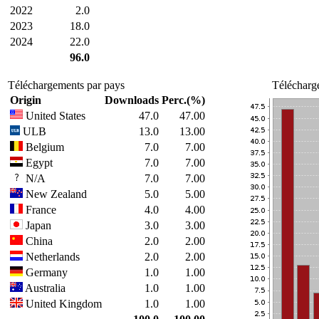
2022
2.0
2023
18.0
2024
22.0
96.0
Téléchargements par pays
Télécharg
Origin
Downloads
Perc.(%)
United States
47.0
47.00
ULB
13.0
13.00
Belgium
7.0
7.00
Egypt
7.0
7.00
N/A
7.0
7.00
New Zealand
5.0
5.00
France
4.0
4.00
Japan
3.0
3.00
China
2.0
2.00
Netherlands
2.0
2.00
Germany
1.0
1.00
Australia
1.0
1.00
United Kingdom
1.0
1.00