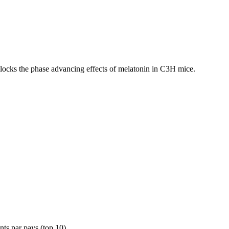
blocks the phase advancing effects of melatonin in C3H mice.
ts par pays (top 10)