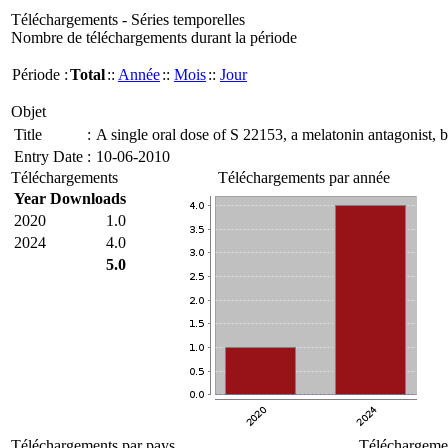
Téléchargements - Séries temporelles
Nombre de téléchargements durant la période
Période :
Total
::
Année
::
Mois
::
Jour
Objet
Title
:
A single oral dose of S 22153, a melatonin antagonist, 
Entry Date
:
10-06-2010
Téléchargements
Téléchargements par année
Year
Downloads
2020
1.0
2024
4.0
5.0
Téléchargements par pays
Téléchargemen