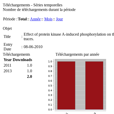
Téléchargements - Séries temporelles
Nombre de téléchargements durant la période
Période :
Total
::
Année
::
Mois
::
Jour
Objet
Effect of protein kinase A-induced phosphorylation on t
Title
:
traces.
Entry
:
08-06-2010
Date
Téléchargements
Téléchargements par année
Year
Downloads
2011
1.0
2013
1.0
2.0