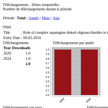
Téléchargements - Séries temporelles
Nombre de téléchargements durant la période
Période :
Total
::
Année
::
Mois
::
Jour
Objet
Title
:
Role of complex asparagine-linked oligosaccharides in th
Entry Date
:
09-03-2010
Téléchargements
Téléchargements par année
Year
Downloads
2020
1.0
2024
1.0
2.0
Téléchargements par pays
Téléchargemen