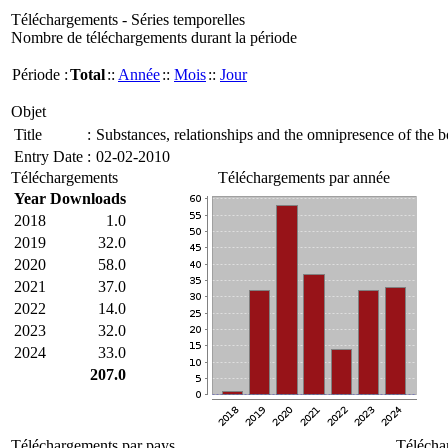
Téléchargements - Séries temporelles
Nombre de téléchargements durant la période
Période :
Total
::
Année
::
Mois
::
Jour
Objet
Title
:
Substances, relationships and the omnipresence of th
Entry Date
:
02-02-2010
Téléchargements
Téléchargements par année
Year
Downloads
2018
1.0
2019
32.0
2020
58.0
2021
37.0
2022
14.0
2023
32.0
2024
33.0
207.0
Téléchargements par pays
Télécha