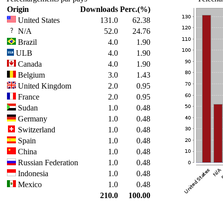
Origin
Downloads
Perc.(%)
United States
131.0
62.38
N/A
52.0
24.76
Brazil
4.0
1.90
ULB
4.0
1.90
Canada
4.0
1.90
Belgium
3.0
1.43
United Kingdom
2.0
0.95
France
2.0
0.95
Sudan
1.0
0.48
Germany
1.0
0.48
Switzerland
1.0
0.48
Spain
1.0
0.48
China
1.0
0.48
Russian Federation
1.0
0.48
Indonesia
1.0
0.48
Mexico
1.0
0.48
210.0
100.00