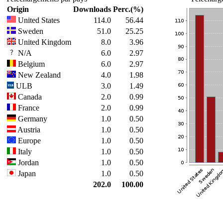
Origin
Downloads
Perc.(%)
United States
114.0
56.44
Sweden
51.0
25.25
United Kingdom
8.0
3.96
N/A
6.0
2.97
Belgium
6.0
2.97
New Zealand
4.0
1.98
ULB
3.0
1.49
Canada
2.0
0.99
France
2.0
0.99
Germany
1.0
0.50
Austria
1.0
0.50
Europe
1.0
0.50
Italy
1.0
0.50
Jordan
1.0
0.50
Japan
1.0
0.50
202.0
100.00