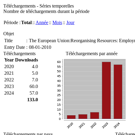
Téléchargements - Séries temporelles
Nombre de téléchargements durant la période
Période :
Total
::
Année
::
Mois
::
Jour
Objet
Title
:
The European Union:Reorganising Resources: Employm
Entry Date
:
08-01-2010
Téléchargements
Téléchargements par année
Year
Downloads
2020
4.0
2021
5.0
2022
7.0
2023
60.0
2024
57.0
133.0
Téléchargements par pays
Télécharg