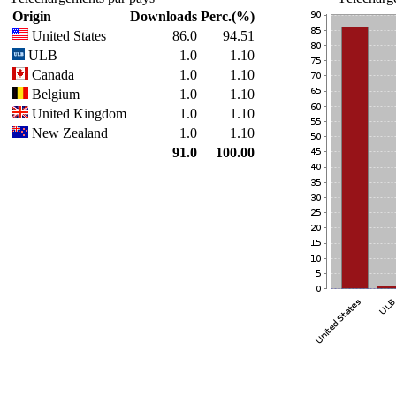
Origin
Downloads
Perc.(%)
United States
86.0
94.51
ULB
1.0
1.10
Canada
1.0
1.10
Belgium
1.0
1.10
United Kingdom
1.0
1.10
New Zealand
1.0
1.10
91.0
100.00