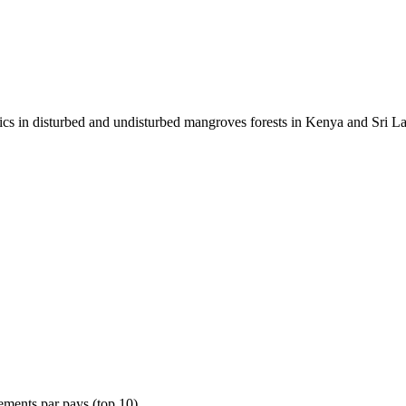
ics in disturbed and undisturbed mangroves forests in Kenya and Sri L
ements par pays (top 10)