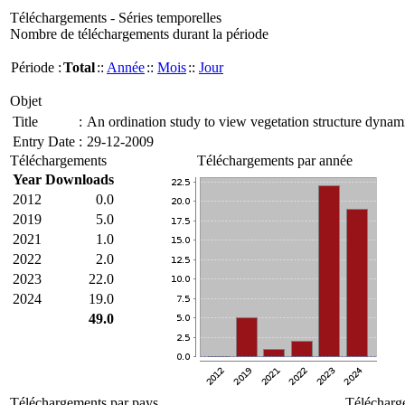
Téléchargements - Séries temporelles
Nombre de téléchargements durant la période
Période :
Total
::
Année
::
Mois
::
Jour
Objet
Title
:
An ordination study to view vegetation structure dynam
Entry Date
:
29-12-2009
Téléchargements
Téléchargements par année
Year
Downloads
2012
0.0
2019
5.0
2021
1.0
2022
2.0
2023
22.0
2024
19.0
49.0
Téléchargements par pays
Télécharg