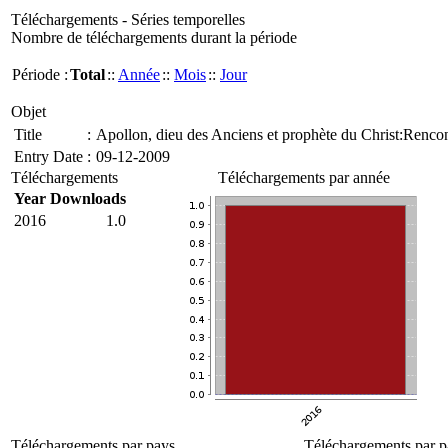
Téléchargements - Séries temporelles
Nombre de téléchargements durant la période
Période :
Total
::
Année
::
Mois
::
Jour
Objet
Title
:
Apollon, dieu des Anciens et prophète du Christ:Rencont
Entry Date
:
09-12-2009
Téléchargements
Téléchargements par année
Year
Downloads
2016
1.0
Téléchargements par pays
Téléchargements par p