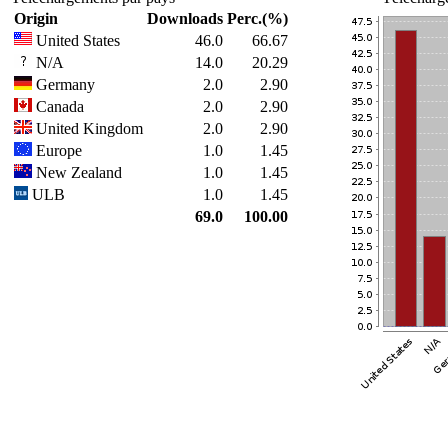
Origin
Downloads
Perc.(%)
United States
46.0
66.67
N/A
14.0
20.29
Germany
2.0
2.90
Canada
2.0
2.90
United Kingdom
2.0
2.90
Europe
1.0
1.45
New Zealand
1.0
1.45
ULB
1.0
1.45
69.0
100.00