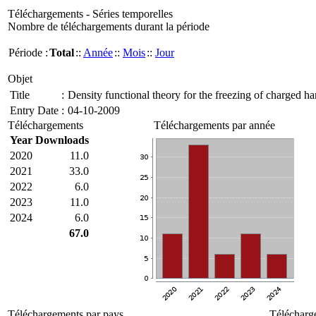
Téléchargements - Séries temporelles
Nombre de téléchargements durant la période
Période :
Total
::
Année
::
Mois
::
Jour
Objet
Title
:
Density functional theory for the freezing of charged 
Entry Date
:
04-10-2009
Téléchargements
Téléchargements par année
Year
Downloads
2020
11.0
2021
33.0
2022
6.0
2023
11.0
2024
6.0
67.0
Téléchargements par pays
Télécharg