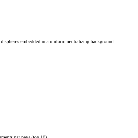
hard spheres embedded in a uniform neutralizing background
ements par pays (top 10)