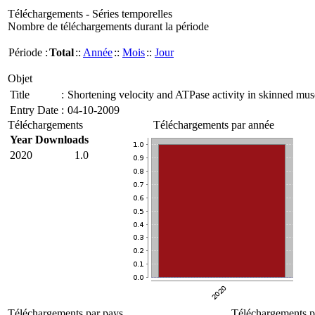
Téléchargements - Séries temporelles
Nombre de téléchargements durant la période
Période :
Total
::
Année
::
Mois
::
Jour
Objet
Title
:
Shortening velocity and ATPase activity in skinned mus
Entry Date
:
04-10-2009
Téléchargements
Téléchargements par année
Year
Downloads
2020
1.0
Téléchargements par pays
Téléchargements pa