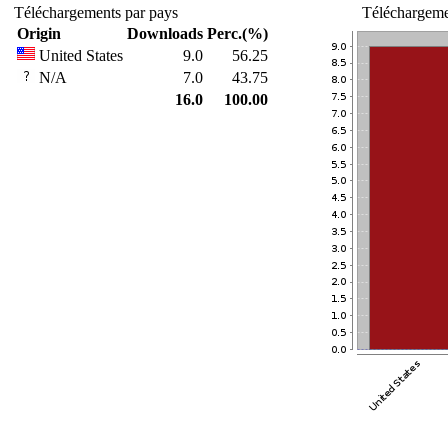
Téléchargements par pays
Téléchargemen
Origin
Downloads
Perc.(%)
United States
9.0
56.25
N/A
7.0
43.75
16.0
100.00