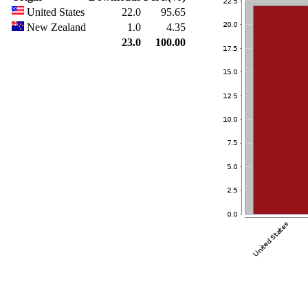
United States
22.0
95.65
New Zealand
1.0
4.35
23.0
100.00