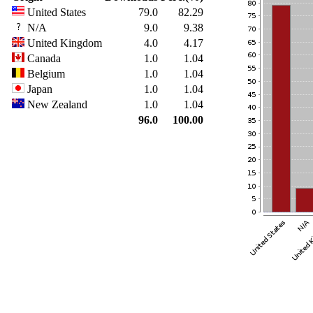
United States
79.0
82.29
N/A
9.0
9.38
United Kingdom
4.0
4.17
Canada
1.0
1.04
Belgium
1.0
1.04
Japan
1.0
1.04
New Zealand
1.0
1.04
96.0
100.00