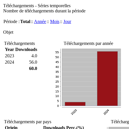
Téléchargements - Séries temporelles
Nombre de téléchargements durant la période
Période :
Total
::
Année
::
Mois
::
Jour
Objet
Téléchargements
Téléchargements par année
Year
Downloads
2023
4.0
2024
56.0
60.0
Téléchargements par pays
Télécharg
Origin
Downloads
Perc.(%)