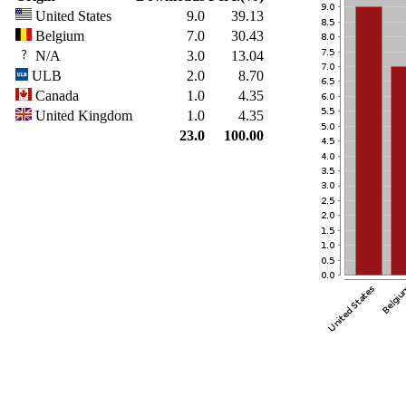
United States
9.0
39.13
Belgium
7.0
30.43
N/A
3.0
13.04
ULB
2.0
8.70
Canada
1.0
4.35
United Kingdom
1.0
4.35
23.0
100.00