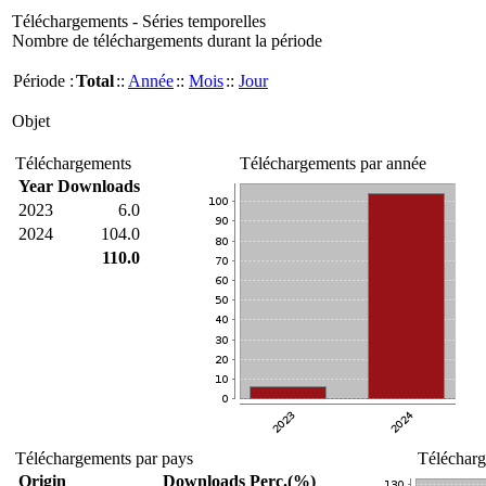
Téléchargements - Séries temporelles
Nombre de téléchargements durant la période
Période :
Total
::
Année
::
Mois
::
Jour
Objet
Téléchargements
Téléchargements par année
Year
Downloads
2023
6.0
2024
104.0
110.0
Téléchargements par pays
Télécharg
Origin
Downloads
Perc.(%)