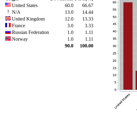
United States
60.0
66.67
N/A
13.0
14.44
United Kingdom
12.0
13.33
France
3.0
3.33
Russian Federation
1.0
1.11
Norway
1.0
1.11
90.0
100.00