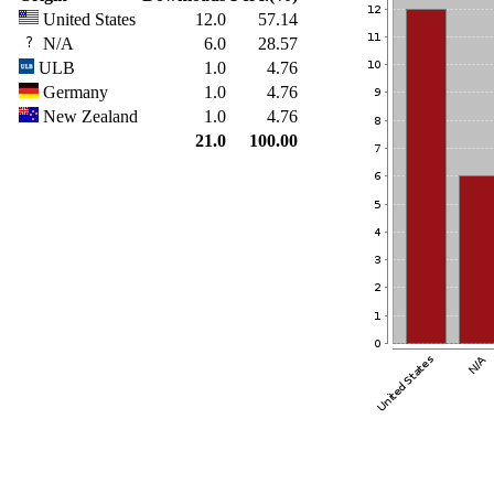
United States
12.0
57.14
N/A
6.0
28.57
ULB
1.0
4.76
Germany
1.0
4.76
New Zealand
1.0
4.76
21.0
100.00