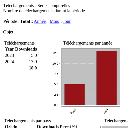
Téléchargements - Séries temporelles
Nombre de téléchargements durant la période
Période :
Total
::
Année
::
Mois
::
Jour
Objet
Téléchargements
Téléchargements par année
Year
Downloads
2023
5.0
2024
13.0
18.0
Téléchargements par pays
Téléchargeme
Origin
Downloads
Perc.(%)