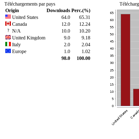
Téléchargements par pays
Télécharg
Origin
Downloads
Perc.(%)
United States
64.0
65.31
Canada
12.0
12.24
N/A
10.0
10.20
United Kingdom
9.0
9.18
Italy
2.0
2.04
Europe
1.0
1.02
98.0
100.00