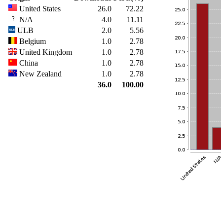
United States
26.0
72.22
N/A
4.0
11.11
ULB
2.0
5.56
Belgium
1.0
2.78
United Kingdom
1.0
2.78
China
1.0
2.78
New Zealand
1.0
2.78
36.0
100.00