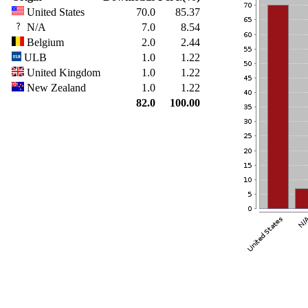
United States
70.0
85.37
N/A
7.0
8.54
Belgium
2.0
2.44
ULB
1.0
1.22
United Kingdom
1.0
1.22
New Zealand
1.0
1.22
82.0
100.00