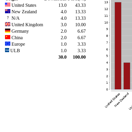
United States
13.0
43.33
New Zealand
4.0
13.33
N/A
4.0
13.33
United Kingdom
3.0
10.00
Germany
2.0
6.67
China
2.0
6.67
Europe
1.0
3.33
ULB
1.0
3.33
30.0
100.00