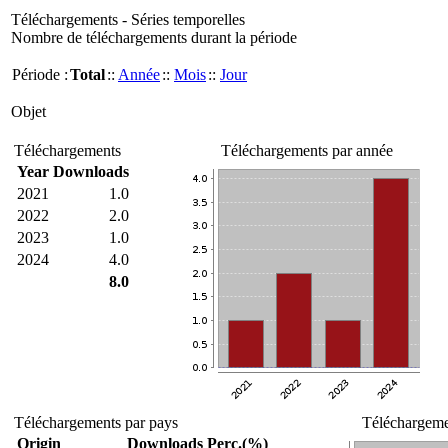
Téléchargements - Séries temporelles
Nombre de téléchargements durant la période
Période :
Total
::
Année
::
Mois
::
Jour
Objet
Téléchargements
Téléchargements par année
Year
Downloads
2021
1.0
2022
2.0
2023
1.0
2024
4.0
8.0
Téléchargements par pays
Téléchargemen
Origin
Downloads
Perc.(%)