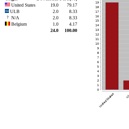
United States
19.0
79.17
ULB
2.0
8.33
N/A
2.0
8.33
Belgium
1.0
4.17
24.0
100.00