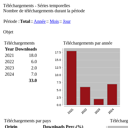
Téléchargements - Séries temporelles
Nombre de téléchargements durant la période
Période :
Total
::
Année
::
Mois
::
Jour
Objet
Téléchargements
Téléchargements par année
Year
Downloads
2021
18.0
2022
6.0
2023
2.0
2024
7.0
33.0
Téléchargements par pays
Télécharg
Origin
Downloads
Perc.(%)