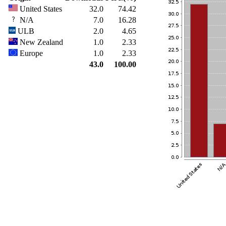
United States
32.0
74.42
N/A
7.0
16.28
ULB
2.0
4.65
New Zealand
1.0
2.33
Europe
1.0
2.33
43.0
100.00