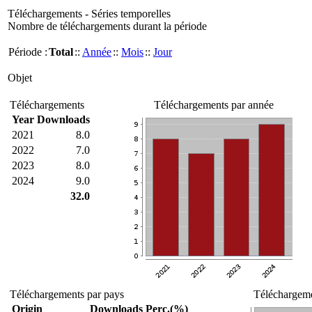
Téléchargements - Séries temporelles
Nombre de téléchargements durant la période
Période :
Total
::
Année
::
Mois
::
Jour
Objet
Téléchargements
Téléchargements par année
Year
Downloads
2021
8.0
2022
7.0
2023
8.0
2024
9.0
32.0
Téléchargements par pays
Téléchargeme
Origin
Downloads
Perc.(%)