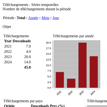
Téléchargements - Séries temporelles
Nombre de téléchargements durant la période
Période :
Total
::
Année
::
Mois
::
Jour
Objet
Téléchargements
Téléchargements par année
Year
Downloads
2021
7.0
2022
4.0
2023
20.0
2024
14.0
45.0
Téléchargements par pays
Téléchargeme
Origin
Downloads
Perc.(%)