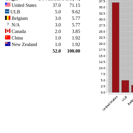
United States
37.0
71.15
ULB
5.0
9.62
Belgium
3.0
5.77
N/A
3.0
5.77
Canada
2.0
3.85
China
1.0
1.92
New Zealand
1.0
1.92
52.0
100.00