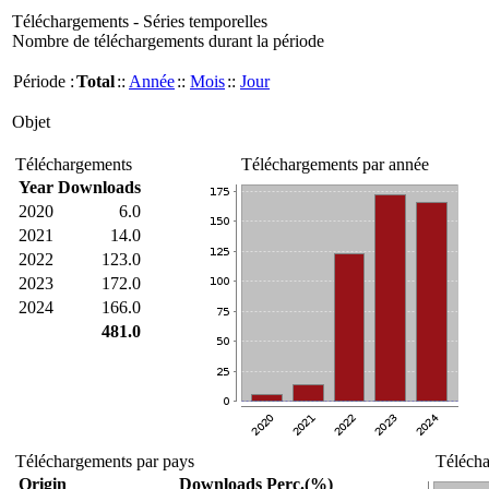
Téléchargements - Séries temporelles
Nombre de téléchargements durant la période
Période :
Total
::
Année
::
Mois
::
Jour
Objet
Téléchargements
Téléchargements par année
Year
Downloads
2020
6.0
2021
14.0
2022
123.0
2023
172.0
2024
166.0
481.0
Téléchargements par pays
Télécha
Origin
Downloads
Perc.(%)