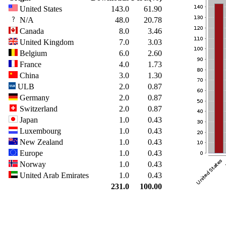
United States
143.0
61.90
N/A
48.0
20.78
Canada
8.0
3.46
United Kingdom
7.0
3.03
Belgium
6.0
2.60
France
4.0
1.73
China
3.0
1.30
ULB
2.0
0.87
Germany
2.0
0.87
Switzerland
2.0
0.87
Japan
1.0
0.43
Luxembourg
1.0
0.43
New Zealand
1.0
0.43
Europe
1.0
0.43
Norway
1.0
0.43
United Arab Emirates
1.0
0.43
231.0
100.00