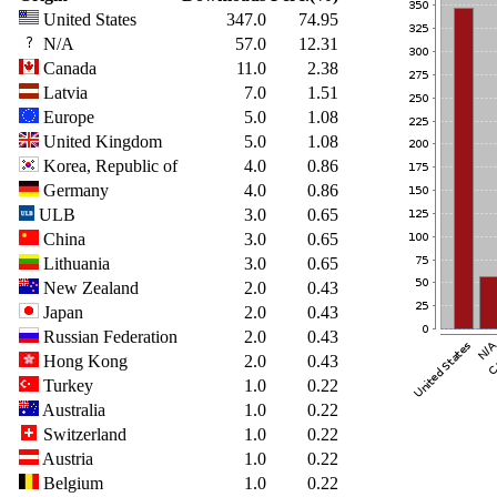
United States
347.0
74.95
N/A
57.0
12.31
Canada
11.0
2.38
Latvia
7.0
1.51
Europe
5.0
1.08
United Kingdom
5.0
1.08
Korea, Republic of
4.0
0.86
Germany
4.0
0.86
ULB
3.0
0.65
China
3.0
0.65
Lithuania
3.0
0.65
New Zealand
2.0
0.43
Japan
2.0
0.43
Russian Federation
2.0
0.43
Hong Kong
2.0
0.43
Turkey
1.0
0.22
Australia
1.0
0.22
Switzerland
1.0
0.22
Austria
1.0
0.22
Belgium
1.0
0.22