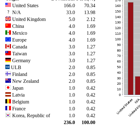
United States
166.0
70.34
N/A
33.0
13.98
United Kingdom
5.0
2.12
China
4.0
1.69
Mexico
4.0
1.69
Europe
4.0
1.69
Canada
3.0
1.27
Taiwan
3.0
1.27
Germany
3.0
1.27
ULB
2.0
0.85
Finland
2.0
0.85
New Zealand
2.0
0.85
Japan
1.0
0.42
Latvia
1.0
0.42
Belgium
1.0
0.42
France
1.0
0.42
Korea, Republic of
1.0
0.42
236.0
100.00