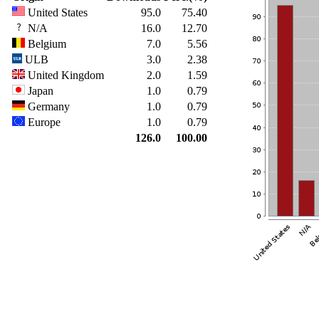
United States
95.0
75.40
N/A
16.0
12.70
Belgium
7.0
5.56
ULB
3.0
2.38
United Kingdom
2.0
1.59
Japan
1.0
0.79
Germany
1.0
0.79
Europe
1.0
0.79
126.0
100.00