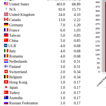
United States
403.0
68.89
N/A
92.0
15.73
United Kingdom
24.0
4.10
Canada
13.0
2.22
Germany
7.0
1.20
France
6.0
1.03
Taiwan
5.0
0.85
China
5.0
0.85
ULB
4.0
0.68
Italy
4.0
0.68
Romania
4.0
0.68
Netherlands
3.0
0.51
Finland
3.0
0.51
Switzerland
2.0
0.34
Belgium
2.0
0.34
Hong Kong
1.0
0.17
Japan
1.0
0.17
Turkey
1.0
0.17
Australia
1.0
0.17
Russian Federation
1.0
0.17