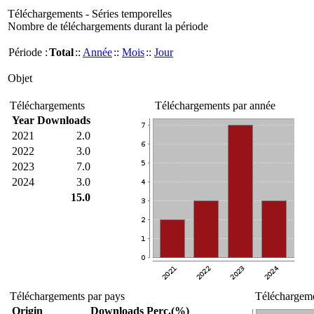
Téléchargements - Séries temporelles
Nombre de téléchargements durant la période
Période :
Total
::
Année
::
Mois
::
Jour
Objet
Téléchargements
Téléchargements par année
Year
Downloads
2021
2.0
2022
3.0
2023
7.0
2024
3.0
15.0
Téléchargements par pays
Téléchargeme
Origin
Downloads
Perc.(%)