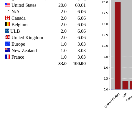
United States
20.0
60.61
N/A
2.0
6.06
Canada
2.0
6.06
Belgium
2.0
6.06
ULB
2.0
6.06
United Kingdom
2.0
6.06
Europe
1.0
3.03
New Zealand
1.0
3.03
France
1.0
3.03
33.0
100.00