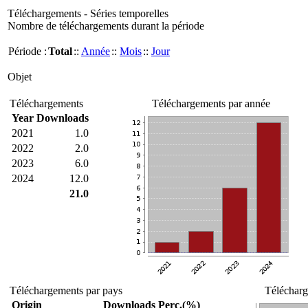
Téléchargements - Séries temporelles
Nombre de téléchargements durant la période
Période :
Total
::
Année
::
Mois
::
Jour
Objet
Téléchargements
Téléchargements par année
Year
Downloads
2021
1.0
2022
2.0
2023
6.0
2024
12.0
21.0
Téléchargements par pays
Télécharg
Origin
Downloads
Perc.(%)