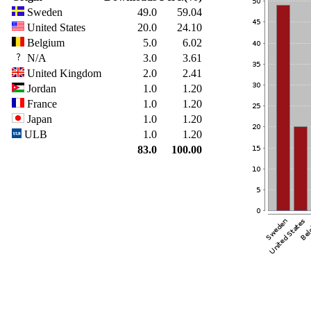
Sweden
49.0
59.04
United States
20.0
24.10
Belgium
5.0
6.02
N/A
3.0
3.61
United Kingdom
2.0
2.41
Jordan
1.0
1.20
France
1.0
1.20
Japan
1.0
1.20
ULB
1.0
1.20
83.0
100.00